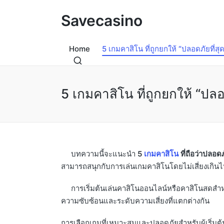
Savecasino
Home
5 เกมคาสิโน ที่ถูกยกให้ “ปลอดภัยที่สุด
5 เกมคาสิโน ที่ถูกยกให้ “ปลอด
บทความนี้จะแนะนำ
5
เกมคาสิโน
ที่ถือว่าปลอดภ
สามารถสนุกกับการเล่นเกมคาสิโนโดยไม่เสี่ยงเกินไ
การเริ่มต้นเล่นคาสิโนออนไลน์หรือคาสิโนสดสำหรั
ความซับซ้อนและระดับความเสี่ยงที่แตกต่างกัน
การเลือกเกมที่เหมาะสมและปลอดภัยสำหรับผู้เริ่มต้น