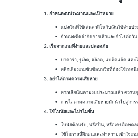
กำหนดงบประมาณและเป้าหมาย
แบ่งเงินที่ใช้เล่นคาสิโนกับเงินใช้จ่ายป
กำหนดขีดจำกัดการเสียและกำไรต่อวัน
เริ่มจากเกมที่ง่ายและปลอดภัย
บาคาร่า, รูเล็ต, สล็อต, แบล็คแจ็ค และไฮ
หลีกเลี่ยงเกมซับซ้อนหรือที่ต้องใช้เท
อย่าไล่ตามความเสียหาย
หากเสียเงินตามงบประมาณแล้ว ควรหยุ
การไล่ตามความเสียหายมักนำไปสู่การ
ใช้โบนัสและโปรโมชั่น
โบนัสต้อนรับ, ฟรีสปิน, หรือเครดิตทดล
ใช้โอกาสนี้ฝึกฝนและทำความเข้าใจเกม