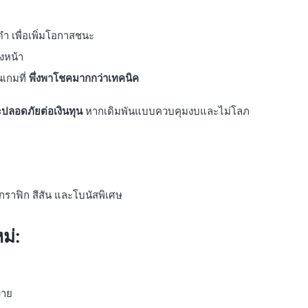
ำ เพื่อเพิ่มโอกาสชนะ
งหน้า
นเกมที่
พึ่งพาโชคมากกว่าเทคนิค
ปลอดภัยต่อเงินทุน
หากเดิมพันแบบควบคุมงบและไม่โลภ
ยกราฟิก สีสัน และโบนัสพิเศษ
ม่:
่าย