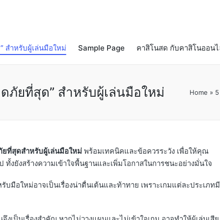
” สำหรับผู้เล่นมือใหม่
Sample Page
คาสิโนสด กับคาสิโนออนไลน
ภัยที่สุด” สำหรับผู้เล่นมือใหม่
Home
»
5
ัยที่สุดสำหรับผู้เล่นมือใหม่
พร้อมเทคนิคและข้อควรระวัง เพื่อให้คุณ
ป ทั้งยังสร้างความเข้าใจพื้นฐานและเพิ่มโอกาสในการชนะอย่างมั่นใจ
บมือใหม่อาจเป็นเรื่องน่าตื่นเต้นและท้าทาย เพราะเกมแต่ละประเภทมี
จึงเป็นเรื่องสำคัญ หากไม่วางแผนและไม่เข้าใจเกม อาจทำให้ผู้เล่นเสีย