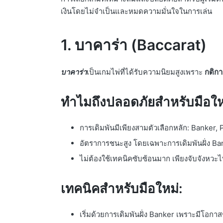
เงินโดยไม่จำเป็นและหมดความมั่นใจในการเล่น
1. บาคาร่า (Baccarat)
บาคาร่า
เป็นเกมไพ่ที่ได้รับความนิยมสูงเพราะ
กติกา
ทำไมถึงปลอดภัยสำหรับมือให
การเดิมพันมีเพียงสามตัวเลือกหลัก: Banker, 
อัตราการชนะสูง โดยเฉพาะการเดิมพันฝั่ง Ba
ไม่ต้องใช้เทคนิคซับซ้อนมาก เพียงจับจังห
เทคนิคสำหรับมือใหม่:
เริ่มด้วยการเดิมพันฝั่ง Banker เพราะมีโอกาสช