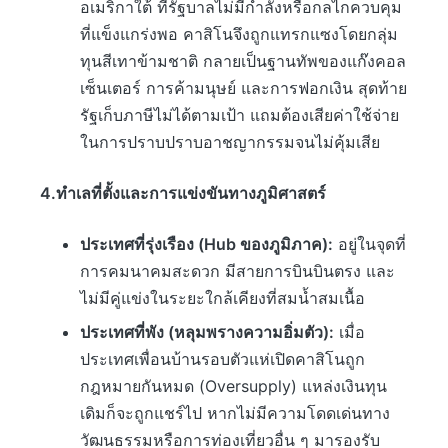
อเมริกาใต้ ที่รัฐบาลไม่มีกำลังหรือกลไกควบคุม
ที่แข็งแกร่งพอ คาสิโนจึงถูกแทรกแซงโดยกลุ่ม
ทุนสีเทาข้ามชาติ กลายเป็นฐานทัพของแก๊งคอล
เซ็นเตอร์ การค้ามนุษย์ และการฟอกเงิน สุดท้าย
รัฐเก็บภาษีไม่ได้ตามเป้า แถมต้องเสียค่าใช้จ่าย
ในการปราบปราบอาชญากรรมจนไม่คุ้มเสีย
4.ทำเลที่ตั้งและการแข่งขันทางภูมิศาสตร์
ประเทศที่รุ่งเรือง (Hub ของภูมิภาค):
อยู่ในจุดที่
การคมนาคมสะดวก มีสายการบินบินตรง และ
ไม่มีคู่แข่งในระยะใกล้เคียงที่สมน้ำสมเนื้อ
ประเทศที่พัง (หลุมพรางความอิ่มตัว):
เมื่อ
ประเทศเพื่อนบ้านรอบตัวแห่เปิดคาสิโนถูก
กฎหมายกันหมด (Oversupply) แหล่งเงินทุน
เดิมก็จะถูกแชร์ไป หากไม่มีความโดดเด่นทาง
วัฒนธรรมหรือการท่องเที่ยวอื่น ๆ มารองรับ