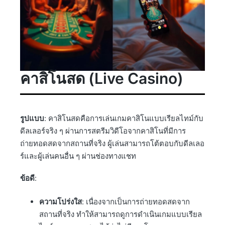
คาสิโนสด (Live Casino)
รูปแบบ
: คาสิโนสดคือการเล่นเกมคาสิโนแบบเรียลไทม์กับ
ดีลเลอร์จริง ๆ ผ่านการสตรีมวิดีโอจากคาสิโนที่มีการ
ถ่ายทอดสดจากสถานที่จริง ผู้เล่นสามารถโต้ตอบกับดีลเลอ
ร์และผู้เล่นคนอื่น ๆ ผ่านช่องทางแชท
ข้อดี
:
ความโปร่งใส
: เนื่องจากเป็นการถ่ายทอดสดจาก
สถานที่จริง ทำให้สามารถดูการดำเนินเกมแบบเรียล