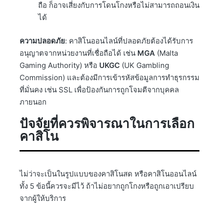
ถือ ก็อาจเสี่ยงกับการโดนโกงหรือไม่สามารถถอนเงิน
ได้
ความปลอดภัย
: คาสิโนออนไลน์ที่ปลอดภัยต้องได้รับการ
อนุญาตจากหน่วยงานที่เชื่อถือได้ เช่น
MGA
(Malta
Gaming Authority) หรือ
UKGC
(UK Gambling
Commission) และต้องมีการเข้ารหัสข้อมูลการทำธุรกรรม
ที่มั่นคง เช่น SSL เพื่อป้องกันการถูกโจมตีจากบุคคล
ภายนอก
ปัจจัยที่ควรพิจารณาในการเลือก
คาสิโน
ไม่ว่าจะเป็นในรูปแบบของคาสิโนสด หรือคาสิโนออนไลน์
ทั้ง 5 ข้อนี้ควรจะมีไว้ ถ้าไม่อยากถูกโกงหรือถูกเอาเปรียบ
จากผู้ให้บริการ