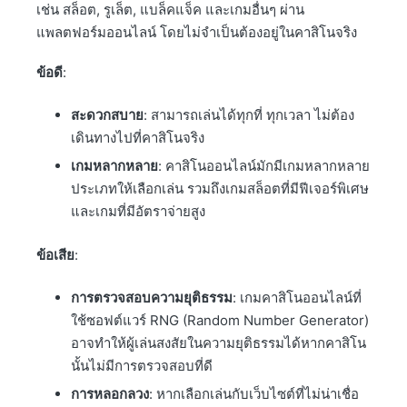
เช่น สล็อต, รูเล็ต, แบล็คแจ็ค และเกมอื่นๆ ผ่าน
แพลตฟอร์มออนไลน์ โดยไม่จำเป็นต้องอยู่ในคาสิโนจริง
ข้อดี
:
สะดวกสบาย
: สามารถเล่นได้ทุกที่ ทุกเวลา ไม่ต้อง
เดินทางไปที่คาสิโนจริง
เกมหลากหลาย
: คาสิโนออนไลน์มักมีเกมหลากหลาย
ประเภทให้เลือกเล่น รวมถึงเกมสล็อตที่มีฟีเจอร์พิเศษ
และเกมที่มีอัตราจ่ายสูง
ข้อเสีย
:
การตรวจสอบความยุติธรรม
: เกมคาสิโนออนไลน์ที่
ใช้ซอฟต์แวร์ RNG (Random Number Generator)
อาจทำให้ผู้เล่นสงสัยในความยุติธรรมได้หากคาสิโน
นั้นไม่มีการตรวจสอบที่ดี
การหลอกลวง
: หากเลือกเล่นกับเว็บไซต์ที่ไม่น่าเชื่อ