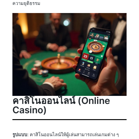
ความยุติธรรม
คาสิโนออนไลน์ (Online
Casino)
รูปแบบ
: คาสิโนออนไลน์ให้ผู้เล่นสามารถเล่นเกมต่าง ๆ